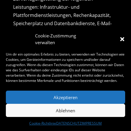
Leistungen: Infrastruktur- und
Plattformdienstleistungen, Rechenkapazität,
Speicherplatz und Datenbankdienste, E-Mail-
Versand, Sicherheitsleistungen sowie
Cookie-Zustimmung
technische Wartungsleistungen, die wir zum
verwalten
Zwecke des Betriebs dieses Onlineangebotes
Um dir ein optimales Erlebnis zu bieten, verwenden wir Technologien wie
einsetzen.
Cookies, um Geräteinformationen zu speichern und/oder darauf
zuzugreifen. Wenn du diesen Technologien zustimmst, können wir Daten
Hierbei verarbeiten wir, bzw. unser
wie das Surfverhalten oder eindeutige IDs auf dieser Website
verarbeiten. Wenn du deine Zustimmung nicht erteilst oder zurückziehst,
Hostinganbieter Bestandsdaten, Kontaktdaten,
können bestimmte Merkmale und Funktionen beeinträchtigt werden.
Inhaltsdaten, Vertragsdaten, Nutzungsdaten,
Meta- und Kommunikationsdaten von Kunden,
Akzeptieren
Interessenten und Besuchern dieses
Onlineangebotes auf Grundlage unserer
Ablehnen
berechtigten Interessen an einer effizienten
Cookie-Richtlinie
DATENSCHUTZ
IMPRESSUM
und sicheren Zurverfügungstellung dieses